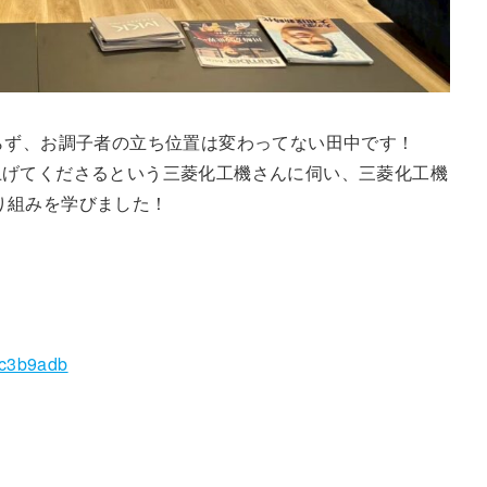
らず、お調子者の立ち位置は変わってない田中です！
上げてくださるという三菱化工機さんに伺い、三菱化工機
取り組みを学びました！
！
cc3b9adb